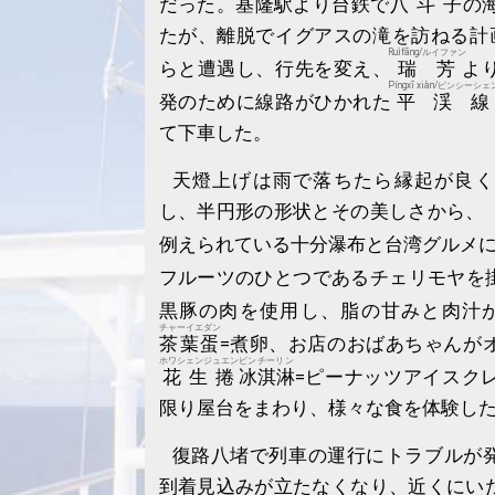
だった。基隆駅より台鉄で
八斗子
の
たが、離脱でイグアスの滝を訪ねる計
Ruìfāng/ルイファン
らと遭遇し、行先を変え、
瑞芳
よ
Píngxī xiàn/ピンシーシェ
発のために線路がひかれた
平渓線
て下車した。
天燈上げは雨で落ちたら縁起が良く
し、半円形の形状とその美しさから、
例えられている十分瀑布と台湾グルメ
フルーツのひとつであるチェリモヤを
黒豚の肉を使用し、脂の甘みと肉汁
チャーイエダン
茶葉蛋
=煮卵、お店のおばあちゃんが
ホワシェンジュエン
ビンチーリン
花生捲
冰淇淋
=ピーナッツアイスク
限り屋台をまわり、様々な食を体験し
復路八堵で列車の運行にトラブルが
到着見込みが立たなくなり、近くにい