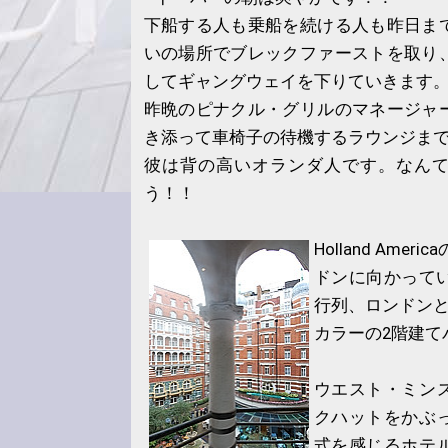
下船する人も乗船を続ける人も昨日ま
いの場所でブレックファーストを取り
してギャングウェイを下りていきます
昨晩のピナクル・グリルのマネージャ
き添って車椅子の待機するラウンジま
彼は背の高いオランダ人です。なん
う！！
Holland Ame
ドンに向かってい
行列、ロンドンと
カラーの2階建て
ウエスト・ミン
クハットをかぶ
式を感じるホテ