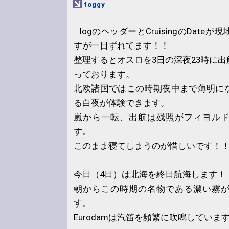
foggy
logのヘッダーとCruisingのDat
すが一日ずれてます！！
整理するとオスロを3日の深夜23時に
っております。
北欧諸国ではこの時期夜中まで薄明に
る白夜が体験できます。
嵐から一転、出航は残照がフィヨル
す。
このまま寝てしまうのが惜しいです！
今日（4日）は北海を終日航海します！
朝からこの時期の名物である濃い霧
す。
Eurodamは汽笛を頻繁に吹鳴していま