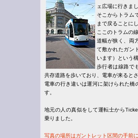
ェ広場に行きま
そこからトラム
まで戻ることに
ここのトラムの
道幅が狭く、両
て敷かれたガン
います）という
歩行者は線路で
共存道路を歩いており、電車が来ると
電車の行き違いは運河に架けられた橋
す。
地元の人の真似をして運転士からTick
乗りました。
写真の場所はガントレット区間の手前