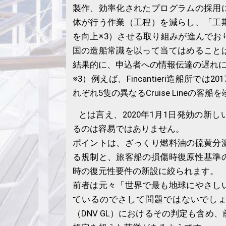
製作、効率化されたプログラムの採用
体が行う作業（工程）を減らし、「工
を向上※3）させる取り組みが進んでお
国の造船常識を以って当てはめること
結果的に、申込者への情報伝達の遅れ
※3）例えば、Fincantieri造船所では2
れぞれ5隻の異なるCruise Lineの客
とは言え、2020年1月1日発効の新し
るのは容易ではありません。
ポイントは、ざっくり燃料油の硫黄分
る規制と、旅客船の損傷時復原性基準
時の復元性要件の新設に絞られます。
前者は元々「世界で最も地球にやさし
ているのでさして問題ではないでし
（DNV GL）におけるその判定も含め