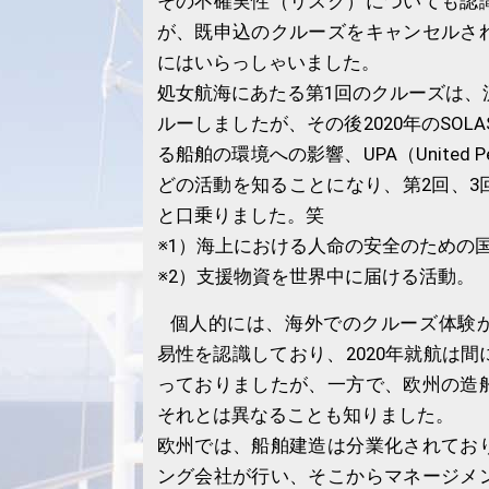
その不確実性（リスク）についても認
が、既申込のクルーズをキャンセルさ
にはいらっしゃいました。
処女航海にあたる第1回のクルーズは、
ルーしましたが、その後2020年のSOL
る船舶の環境への影響、UPA（United Peop
どの活動を知ることになり、第2回、3
と口乗りました。笑
※1）海上における人命の安全のための
※2）支援物資を世界中に届ける活動。
個人的には、海外でのクルーズ体験
易性を認識しており、2020年就航は
っておりましたが、一方で、欧州の造
それとは異なることも知りました。
欧州では、船舶建造は分業化されてお
ング会社が行い、そこからマネージメ