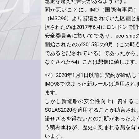
想定を超えた苦労があるようです。
間が悪いことに、IMO（国際海事局）
（MSC96）より審議されていた区画
択されたのは2017年6月にロンドンで開
安全委員会に於いてであり、eco shi
開始されたのが2015年の9月（この
であると記されている）であったから
なくされた※4）ことは想像に値します
※4）2020年1月1日以前に契約が締結
IMO98で決まった新ルールは適用さ
ます。
しかし新造船の安全性向上に資する
SOLAS2020を適用することが助言さ
諾せざるを得ないとの判断があったよ
う積み重ねが、歴史に刻まれる船を育
います。