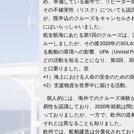
め、準備している最中で、リピーター
その不確実性（リスク）についても認
が、既申込のクルーズをキャンセルさ
にはいらっしゃいました。
処女航海にあたる第1回のクルーズは、
ルーしましたが、その後2020年のSOL
る船舶の環境への影響、UPA（United Peop
どの活動を知ることになり、第2回、3
と口乗りました。笑
※1）海上における人命の安全のための
※2）支援物資を世界中に届ける活動。
個人的には、海外でのクルーズ体験
易性を認識しており、2020年就航は
っておりましたが、一方で、欧州の造
それとは異なることも知りました。
欧州では、船舶建造は分業化されてお