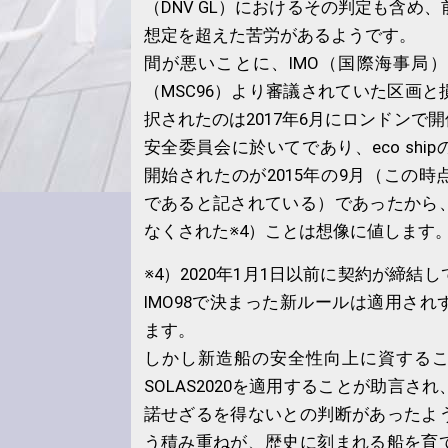
（DNV GL）におけるその判定も含め
想定を超えた苦労があるようです。
間が悪いことに、IMO（国際海事局）
（MSC96）より審議されていた区画
択されたのは2017年6月にロンドンで開
安全委員会に於いてであり、eco shi
開始されたのが2015年の9月（この
であると記されている）であったから
なくされた※4）ことは想像に値します
※4）2020年1月1日以前に契約が締結
IMO98で決まった新ルールは適用さ
ます。
しかし新造船の安全性向上に資する
SOLAS2020を適用することが助言さ
諾せざるを得ないとの判断があったよ
う積み重ねが、歴史に刻まれる船を育