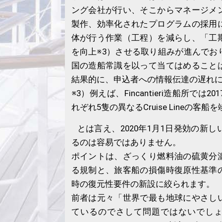
ング会社が行い、そこからマネージメ
製作、効率化されたプログラムの採用
体が行う作業（工程）を減らし、「工
を向上※3）させる取り組みが進んでお
国の造船常識を以って当てはめること
結果的に、申込者への情報伝達の遅れ
※3）例えば、Fincantieri造船所では2
れぞれ5隻の異なるCruise Lineの客
とは言え、2020年1月1日発効の新し
るのは容易ではありません。
ポイントは、ざっくり燃料油の硫黄分
る規制と、旅客船の損傷時復原性基準
時の復元性要件の新設に絞られます。
前者は元々「世界で最も地球にやさし
ているのでさして問題ではないでし