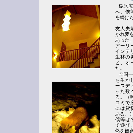
樹氷広
へ、僕
を続け
友人夫
かれ夢
あった
アーリ
インテ
生林の
と、オ
た。
全国一
を生か
ースデ
った数
る。（
コミで
には貸
ある。
僕等は
て遊び
然を観