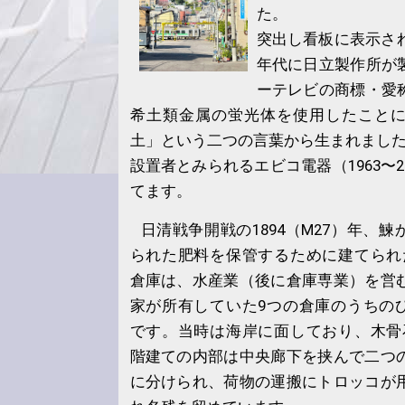
た。
突出し看板に表示され
年代に日立製作所が
ーテレビの商標・愛
希土類金属の蛍光体を使用したこと
土」という二つの言葉から生まれまし
設置者とみられるエビコ電器（1963〜2
てます。
日清戦争開戦の1894（M27）年、鰊
られた肥料を保管するために建てられ
倉庫は、水産業（後に倉庫専業）を営
家が所有していた9つの倉庫のうちの
です。当時は海岸に面しており、木骨
階建ての内部は中央廊下を挟んで二つ
に分けられ、荷物の運搬にトロッコが