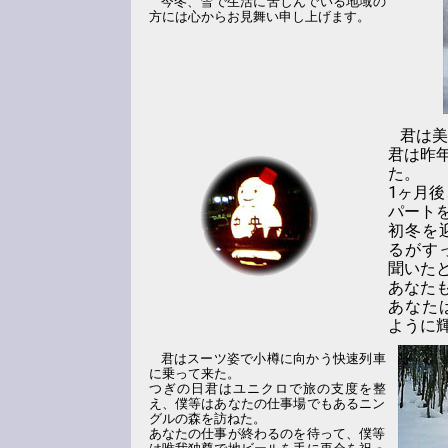
今冬、雪で生活に苦しんでいる地域の
方には心からお見舞い申し上げます。
君は美
君は昨
た。
1ヶ月
パート
初冬を
るがす
聞いた
あなた
あなた
ように
君はスーツ姿で小樽に向かう快速列車
に乗って来た。
つぎの日君はユニクロで旅の支度を整
え、僕等はあなたの仕事場でもあるニン
グルの森を訪ねた。
あなたの仕事が終わるのを待って、僕等