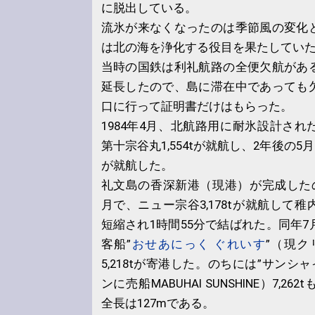
に脱出している。
流氷が来なくなったのは季節風の変化
は北の海を浄化する役目を果たしてい
当時の国鉄は利礼航路の全便欠航があ
延長したので、島に滞在中であっても
口に行って証明書だけはもらった。
1984年4月、北航路用に耐氷設計さ
第十宗谷丸1,554tが就航し、2年後の5月
が就航した。
礼文島の香深新港（現港）が完成したの
月で、ニュー宗谷3,178tが就航して
短縮され1時間55分で結ばれた。同年
客船”
おせあにっく ぐれいす
”（現ク
5,218tが寄港した。のちには”サンシ
ンに売船MABUHAI SUNSHINE）7,
全長は127mである。