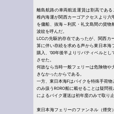
離島航路の車両航送運賃は割高であるこ
稚内海運が関西カーゴアクセスより六甲
を傭船、抜海～利尻・礼文島間の貨物
波紋を呼んだ。
LCCの先駆的存在であったが、関西カ
算に伴い存続を求める声から東日本海
購入、’00年後半よりリバティベルとして
させた。
何故なら当時一般フェリーは危険物や
きなかったからである。
一方、東日本海Fはバイクを特殊手荷物
のみ扱うRORO船に載せることは疑問
によるバイク運送は初年度のみで取り
東日本海フェリーのファンネル（煙突