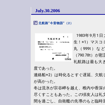
July.30.2006
北航路”今昔物語”（2）
1983年9月
生！※1）マスコ
丸（999t）
（790.78t）
礼航路は最も大
度であった。
連絡船※2）は時化るとすぐ遅延、欠航
が高かった。
冬は流氷が宗谷岬を越え、稚内や香深
尽くすこともあった。この頃友人は礼
間を過ごし、自衛艦の先導のもと臨時