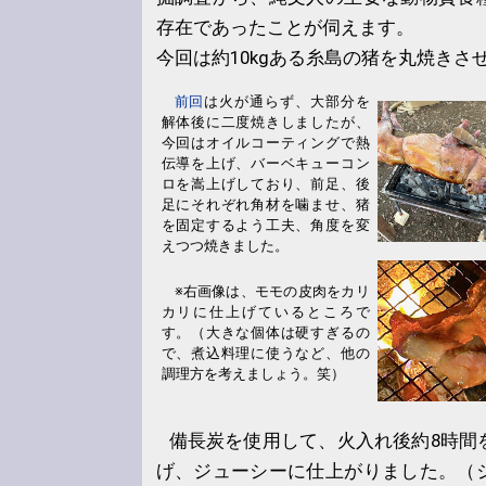
存在であったことが伺えます。
今回は約10kgある糸島の猪を丸焼きさ
前回
は火が通らず、大部分を
解体後に二度焼きしましたが、
今回はオイルコーティングで熱
伝導を上げ、バーベキューコン
ロを嵩上げしており、前足、後
足にそれぞれ角材を噛ませ、猪
を固定するよう工夫、角度を変
えつつ焼きました。
※右画像は、モモの皮肉をカリ
カリに仕上げているところで
す。（大きな個体は硬すぎるの
で、煮込料理に使うなど、他の
調理方を考えましょう。笑）
備長炭を使用して、火入れ後約8時間
げ、ジューシーに仕上がりました。（