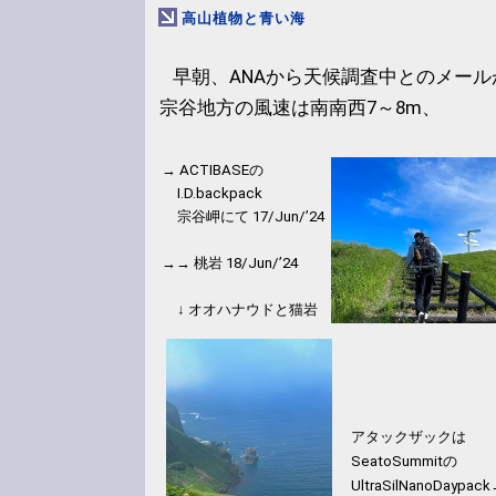
高山植物と青い海
早朝、ANAから天候調査中とのメール
宗谷地方の風速は南南西7～8m、
→ ACTIBASEの
I.D.backpack
宗谷岬にて 17/Jun/’24
→→ 桃岩 18/Jun/’24
↓ オオハナウドと猫岩
アタックザックは
SeatoSummitの
UltraSilNanoDaypac