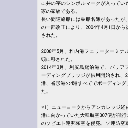
に井の字のシンボルマークが入ってい
家の家紋である。
長い間連絡船には乗船名簿があったが、
の一部改正により、2004年4月1日か
された。
2008年5月、稚内港フェリーターミ
頭に移された。
2014年3月、利尻島鴛泊港で、バリ
ーディングブリッジが供用開始され、2
港、沓形港の4港すべてでボーディング
た。
※1）ニューヨークからアンカレッジ経
港に向かっていた大韓航空007便が飛
のソビエト連邦領空を侵犯、ソ連防空