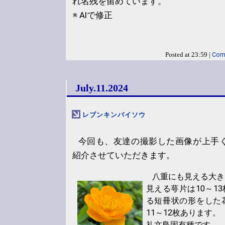
れ名残を留めています。
※ AIで修正
Com
Posted at 23:59 |
July.11.2024
レブンキンバイソウ
今回も、友達の撮影した画像が上手
紹介させていただきます。
八重にも見える大き
見える萼片は10～1
る短冊状の形をした
11～12枚あります。
礼文島固有種です。