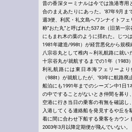
昔の香深ターミナルは今では漁港専用
合のまえあたりにあった。’87年9月
週3便、利尻・礼文島へワンナイトフェ
称”おた丸”と呼ばれた537.8t（旧第
にもまれ木の葉のように揺れた。じつは
1981年建造/998t）が経営悪化から
八宗谷丸として稚内～利礼航路に就い
十宗谷丸が就航するまでの1年（198
利礼航路には東日本海フェリーより
（988t）が就航したが、’93年に航路
船泊にも1991年までのシーズン中1日
の中ですることがないとき仲間を募り
空港に行き当日の乗客の有無を確認し
入港してくる連絡船を発見するや丘を
着に間に合わせ下船する乗客をカウン
2003年3月以降定期便が飛んでいない。