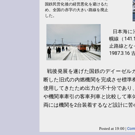
国鉄民営化後の経営悪化を避けるた
め、全国の赤字の大きい路線を廃止
した。
日本海に
幌線（141
止路線とな
1987.3.1
戦後発展を遂げた国鉄のデイーゼル
断した旧式の内燃機関を完成させ標準
使用してきたため出力が不十分であり
や機関車牽引の客車列車と比較して車
両には機関を2台装着するなど設計に苦
Com
Posted at 19:00 |