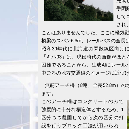
完成
手困
して
され
ことはありませんでした。ここに軽気
橋梁のスパン6.3m、レールバスの全長は
昭和30年代に北海道の閑散線区向け
「キハ03」は、現役時代の画像がほと
困難であることから、生成AIにレール
中ごろの地方交通線のイメージに近づ
無筋アーチ橋（8連、全長52.8m）
ます。
このアーチ橋はコンクリートのみで
強度的に十分な構造体とするため、1
区分づつ凝固してから次の区分の打
設を行うブロック工法が用いられ、