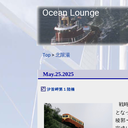
Ocean Lounge
Top
>
北限湯
May.25.2025
汐首岬第１陸橋
戦
とな
稜郭