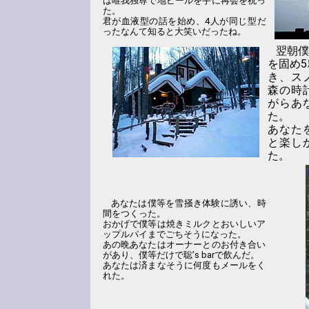
は唯我独尊で地ビールを手に再会を祝っ
た。
君が血液型の話を始め、4人が同じ型だ
ったなんて知ると大笑いだったね。
翌朝僕
を固め
き、ス
森の時
がらあ
た。
あなた
と楽し
た。
あなたは僕等を雪掻き体験に誘い、時
間をつくった。
おかげで僕等は焼きミルクとおいしいア
ップルパイまでごちそうになった。
あの晩あなたはオーナーとのお付き合い
があり、僕等だけで聡’s barで飲んだ。
あなたは済まなそうに何度もメールをく
れた。