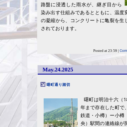
路盤に浸透した雨水が、継ぎ目から
染み出す仕組みであるとともに、温度
の凝縮から、コンクリートに亀裂を生
されております。
Com
Posted at 23:59 |
May.24.2025
曙町通り踏切
曙町は明治十六（1
年まで存在した町で
鉄道・小樽）ー小樽
央）駅間の連絡線が開