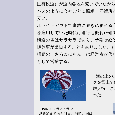
国有鉄道）が道内各地を繋いでいたか
バスのように会社ごとに路線・停留所
安い。
ホワイトアウトで事故に巻き込まれる
を雇用していた時代は運行も概ね正確
海道の雪はサラサラであり、予期せぬ
援列車が出動することもありました。
標題の「さろまにあん」は経営者が代
として営業する。
海の上の
グを雪上で
旅人宿「さ
った。
1987.3.19 ラストラン
JR発足まであと13日、当時、国は