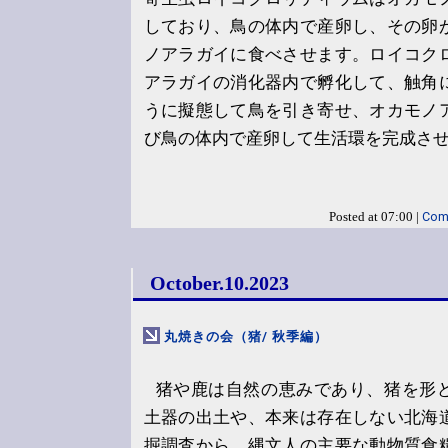
しており、鳥の体内で産卵し、その卵
ノアラガイに食べさせます。ロイコク
アラガイの消化器内で孵化して、触角
うに擬態して鳥を引き寄せ、オカモノ
び鳥の体内で産卵して生活環を完成さ
Com
Posted at 07:00 |
October.10.2023
丸焼きの会（猪/ 秋季編）
猪や鹿は自然の恵みであり、猪を形
土器の出土や、本来は存在しない北海
掘調査から、縄文人の主要な動物質食