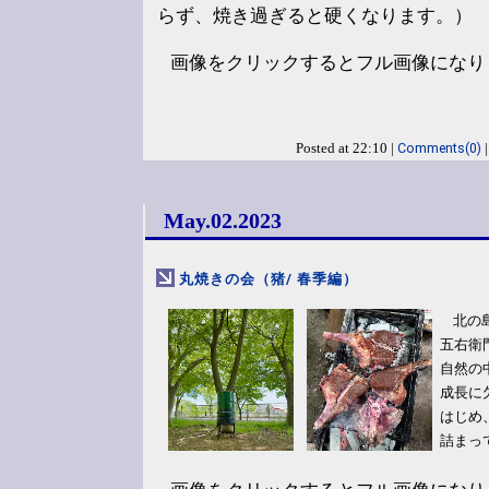
らず、焼き過ぎると硬くなります。）
画像をクリックするとフル画像になり
Comments(0)
Posted at 22:10 |
May.02.2023
丸焼きの会（猪/ 春季編）
北の
五右衛
自然の
成長に
はじめ
詰まっ